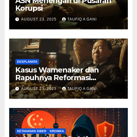
ASN Menengah di Pusaran
Korupsi
AUGUST 23, 2025
TAUFIQ A GANI
EKSPLANATA
Kasus Wamenaker dan
Rapuhnya Reformasi
Birokrasi
AUGUST 23, 2025
TAUFIQ A GANI
KETAHANAN SIBER
KRONIKA