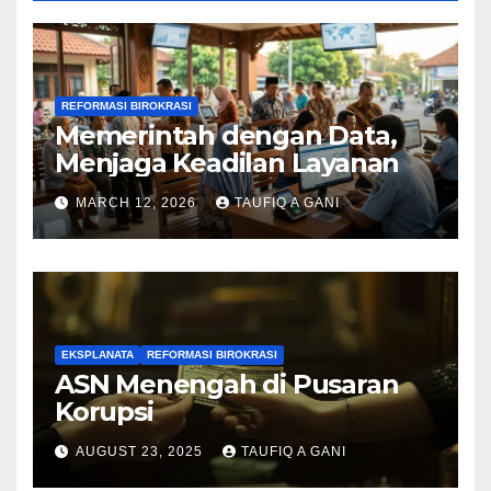
REFORMASI BIROKRASI
Memerintah dengan Data,
Menjaga Keadilan Layanan
MARCH 12, 2026
TAUFIQ A GANI
EKSPLANATA
REFORMASI BIROKRASI
ASN Menengah di Pusaran
Korupsi
AUGUST 23, 2025
TAUFIQ A GANI