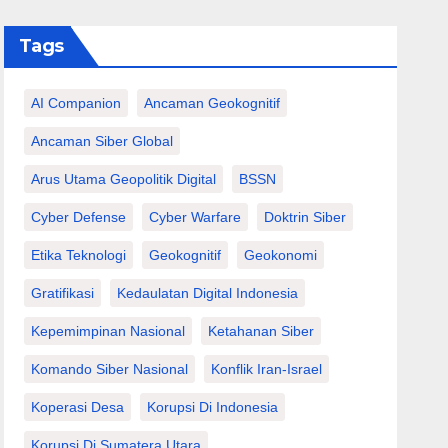
Tags
AI Companion
Ancaman Geokognitif
Ancaman Siber Global
Arus Utama Geopolitik Digital
BSSN
Cyber Defense
Cyber Warfare
Doktrin Siber
Etika Teknologi
Geokognitif
Geokonomi
Gratifikasi
Kedaulatan Digital Indonesia
Kepemimpinan Nasional
Ketahanan Siber
Komando Siber Nasional
Konflik Iran-Israel
Koperasi Desa
Korupsi Di Indonesia
Korupsi Di Sumatera Utara