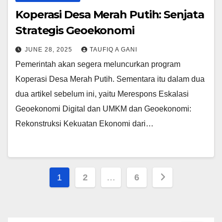
Koperasi Desa Merah Putih: Senjata
Strategis Geoekonomi
JUNE 28, 2025
TAUFIQ A GANI
Pemerintah akan segera meluncurkan program
Koperasi Desa Merah Putih. Sementara itu dalam dua
dua artikel sebelum ini, yaitu Merespons Eskalasi
Geoekonomi Digital dan UMKM dan Geoekonomi:
Rekonstruksi Kekuatan Ekonomi dari…
Posts
1
2
…
6
pagination