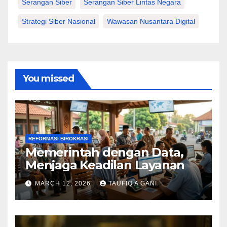
Serangan Siber
Serangan Siber Lintas Negara
Strategi Siber Nasional
Wawasan Nusantara Digital
You missed
REFORMASI BIROKRASI
Memerintah dengan Data,
Menjaga Keadilan Layanan
MARCH 12, 2026
TAUFIQ A GANI