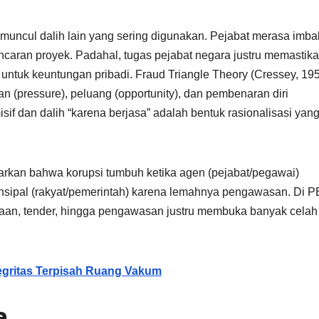
uncul dalih lain yang sering digunakan. Pejabat merasa imba
ncaran proyek. Padahal, tugas pejabat negara justru memastik
 untuk keuntungan pribadi. Fraud Triangle Theory (Cressey, 19
an (pressure), peluang (opportunity), dan pembenaran diri
sif dan dalih “karena berjasa” adalah bentuk rasionalisasi yan
arkan bahwa korupsi tumbuh ketika agen (pejabat/pegawai)
nsipal (rakyat/pemerintah) karena lemahnya pengawasan. Di P
naan, tender, hingga pengawasan justru membuka banyak celah
ntegritas Terpisah Ruang Vakum
a