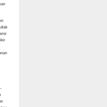
kan
eri
utlak
ansi
kir
anan
—
h
as