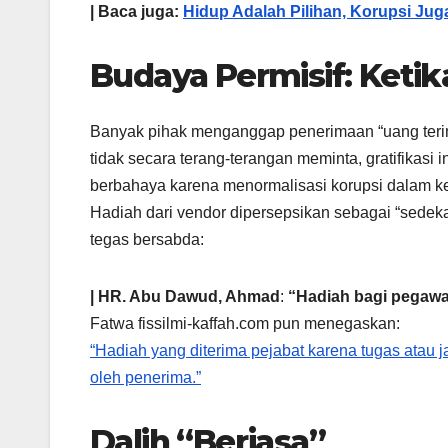
| Baca juga:
Hidup Adalah Pilihan, Korupsi Jug
Budaya Permisif: Ketika
Banyak pihak menganggap penerimaan “uang terima
tidak secara terang-terangan meminta, gratifikasi 
berbahaya karena menormalisasi korupsi dalam ke
Hadiah dari vendor dipersepsikan sebagai “sede
tegas bersabda:
|
HR. Abu Dawud, Ahmad
:
“Hadiah bagi pegawa
Fatwa fissilmi-kaffah.com pun menegaskan:
“Hadiah yang diterima pejabat karena tugas atau 
oleh penerima.”
Dalih “Berjasa”