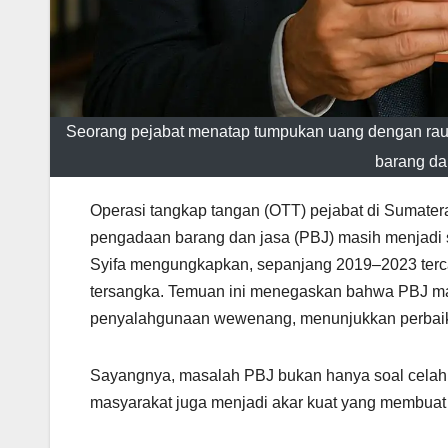
Seorang pejabat menatap tumpukan uang dengan raut 
barang dan
Operasi tangkap tangan (OTT) pejabat di Sumater
pengadaan barang dan jasa (PBJ) masih menjadi se
Syifa mengungkapkan, sepanjang 2019–2023 terca
tersangka. Temuan ini menegaskan bahwa PBJ masih
penyalahgunaan wewenang, menunjukkan perbaikan
Sayangnya, masalah PBJ bukan hanya soal celah 
masyarakat juga menjadi akar kuat yang membuat p