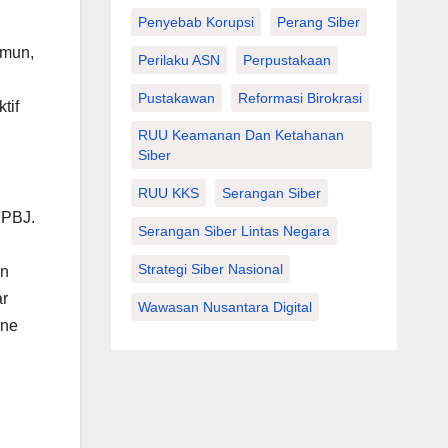
Penyebab Korupsi
Perang Siber
amun,
Perilaku ASN
Perpustakaan
Pustakawan
Reformasi Birokrasi
tif
RUU Keamanan Dan Ketahanan
Siber
RUU KKS
Serangan Siber
 PBJ.
Serangan Siber Lintas Negara
Strategi Siber Nasional
an
ar
Wawasan Nusantara Digital
ine