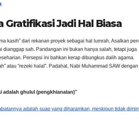
a
 Gratifikasi Jadi Hal Biasa
 kasih” dari rekanan proyek sebagai hal lumrah. Asalkan pe
ini dianggap sah. Pandangan ini bukan hanya salah, tetapi juga
seharian. Persepsi ini bahkan kerap dibungkus dalih agama.
kah” atau “rezeki halal”. Padahal, Nabi Muhammad SAW dengan
i adalah ghulul (pengkhianatan)”
jabatannya adalah suap yang diharamkan, meskipun tidak dimin