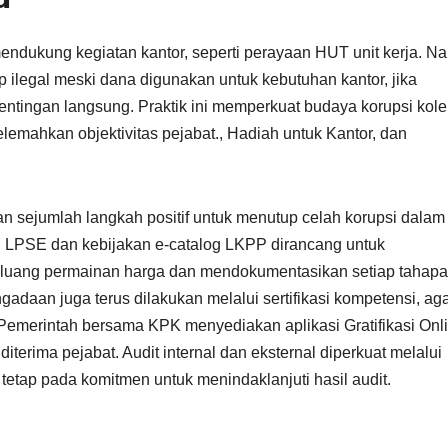
endukung kegiatan kantor, seperti perayaan HUT unit kerja. N
p ilegal meski dana digunakan untuk kebutuhan kantor, jika
entingan langsung. Praktik ini memperkuat budaya korupsi kolek
emahkan objektivitas pejabat., Hadiah untuk Kantor, dan
kan sejumlah langkah positif untuk menutup celah korupsi dalam
i LPSE dan kebijakan e-catalog LKPP dirancang untuk
peluang permainan harga dan mendokumentasikan setiap tahap
gadaan juga terus dilakukan melalui sertifikasi kompetensi, ag
Pemerintah bersama KPK menyediakan aplikasi Gratifikasi Onl
erima pejabat. Audit internal dan eksternal diperkuat melalui
tetap pada komitmen untuk menindaklanjuti hasil audit.